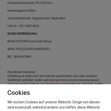
Firmenbuchnummer FN 324576 v
Handelsgericht Wien
Aufsichtsbehörde: Magistrat der Stadt Wien
UID Nr: ATU 64874933
BANKVERBINDUNG:
BANK AUSTRIA UniCredit Group
IBAN: AT911200052949066301
BIC: BKAUATWW
Rechtliche Hinweise:
GSMshop.at distanziert sich hiermit ausdrücklich von allen Inhalten
sämtlicher gelinkter Seiten auf
www.gsmshop.at
und verweist darauf,
dass sie weder Einfluss auf Gestaltung und Inhalte der gelinkten Seiten
hat
Cookies
Wir nutzen Cookies auf unserer Website. Einige von diesen
sind essenziell, während andere uns helfen, diese Website