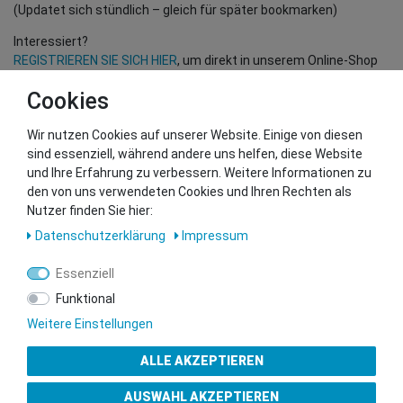
(Updatet sich stündlich – gleich für später bookmarken)
Interessiert?
REGISTRIEREN SIE SICH HIER
, um direkt in unserem Online-Shop
einzukaufen!
Cookies
(Nur für Wiederverkäufer und B2B Kunden – gültige EU UID
Nummer erforderlich!)
Wir nutzen Cookies auf unserer Website. Einige von diesen
sind essenziell, während andere uns helfen, diese Website
und Ihre Erfahrung zu verbessern. Weitere Informationen zu
Sie wollen uns beliefern?
den von uns verwendeten Cookies und Ihren Rechten als
Kontaktieren Sie unser GSMshop Purchase Team
Nutzer finden Sie hier:
Whatsapp: +436766684438
Daten­schutz­erklärung
Impressum
info@gsmshop.at
13.02.2024 14:55
Essenziell
Funktional
Weitere Einstellungen
ALLE AKZEPTIEREN
Gütesiegel
AUSWAHL AKZEPTIEREN