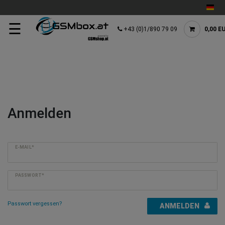
☰
+43 (0)1/890 79 09
0,00 E
Anmelden
E-MAIL*
PASSWORT*
Passwort vergessen?
ANMELDEN