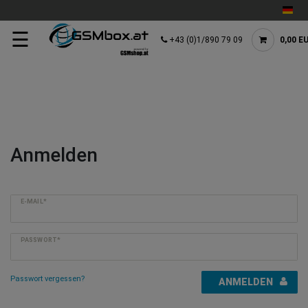
☰
+43 (0)1/890 79 09
0,00 E
Anmelden
E-MAIL*
PASSWORT*
Passwort vergessen?
ANMELDEN