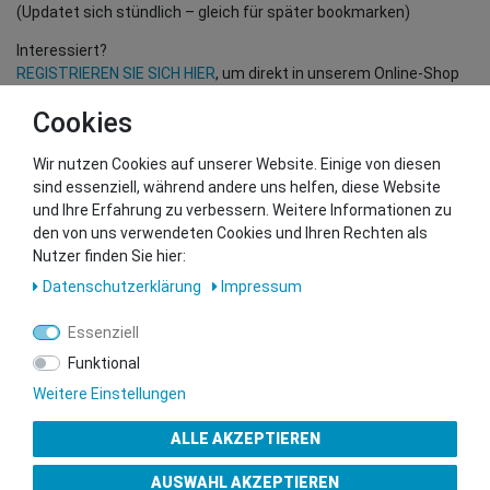
(Updatet sich stündlich – gleich für später bookmarken)
Interessiert?
REGISTRIEREN SIE SICH HIER
, um direkt in unserem Online-Shop
einzukaufen!
Cookies
(Nur für Wiederverkäufer und B2B Kunden – gültige EU UID
Nummer erforderlich!)
Wir nutzen Cookies auf unserer Website. Einige von diesen
sind essenziell, während andere uns helfen, diese Website
und Ihre Erfahrung zu verbessern. Weitere Informationen zu
Sie wollen uns beliefern?
den von uns verwendeten Cookies und Ihren Rechten als
Kontaktieren Sie unser GSMshop Purchase Team
Nutzer finden Sie hier:
Whatsapp: +436766684438
Daten­schutz­erklärung
Impressum
info@gsmshop.at
13.02.2024 14:55
Essenziell
Funktional
Weitere Einstellungen
ALLE AKZEPTIEREN
Gütesiegel
AUSWAHL AKZEPTIEREN