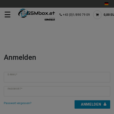
☰
+43 (0)1/890 79 09
0,00 E
Anmelden
E-MAIL*
PASSWORT*
Passwort vergessen?
ANMELDEN