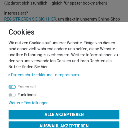
(Updatet sich stündlich – gleich für später bookmarken)
Interessiert?
REGISTRIEREN SIE SICH HIER
, um direkt in unserem Online-Shop
einzukaufen!
Cookies
(Nur für Wiederverkäufer und B2B Kunden – gültige EU UID
Nummer erforderlich!)
Wir nutzen Cookies auf unserer Website. Einige von diesen
sind essenziell, während andere uns helfen, diese Website
und Ihre Erfahrung zu verbessern. Weitere Informationen zu
Sie wollen uns beliefern?
den von uns verwendeten Cookies und Ihren Rechten als
Kontaktieren Sie unser GSMshop Purchase Team
Nutzer finden Sie hier:
Whatsapp: +436766684438
Daten­schutz­erklärung
Impressum
info@gsmshop.at
13.02.2024 14:55
Essenziell
Funktional
Weitere Einstellungen
ALLE AKZEPTIEREN
Gütesiegel
AUSWAHL AKZEPTIEREN