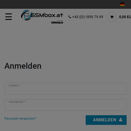
☰
+43 (0)1/890 79 09
0,00 E
Anmelden
E-MAIL*
PASSWORT*
Passwort vergessen?
ANMELDEN