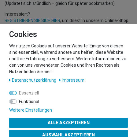
(Updatet sich stündlich – gleich für später bookmarken)
Interessiert?
REGISTRIEREN SIE SICH HIER
, um direkt in unserem Online-Shop
einzukaufen!
Cookies
(Nur für Wiederverkäufer und B2B Kunden – gültige EU UID
Nummer erforderlich!)
Wir nutzen Cookies auf unserer Website. Einige von diesen
sind essenziell, während andere uns helfen, diese Website
und Ihre Erfahrung zu verbessern. Weitere Informationen zu
Sie wollen uns beliefern?
den von uns verwendeten Cookies und Ihren Rechten als
Kontaktieren Sie unser GSMshop Purchase Team
Nutzer finden Sie hier:
Whatsapp: +436766684438
Daten­schutz­erklärung
Impressum
info@gsmshop.at
13.02.2024 14:55
Essenziell
Funktional
Weitere Einstellungen
ALLE AKZEPTIEREN
Gütesiegel
AUSWAHL AKZEPTIEREN