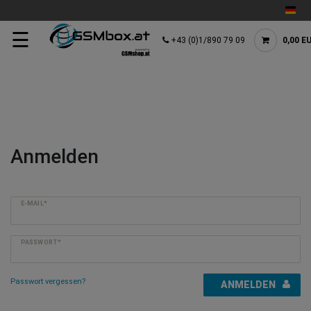
☰
+43 (0)1/890 79 09
0,00 E
Anmelden
E-MAIL*
PASSWORT*
Passwort vergessen?
ANMELDEN