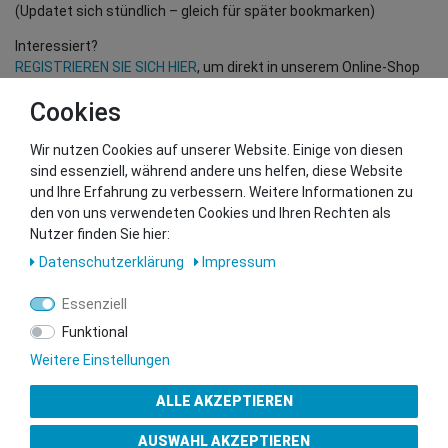
(Updatet sich stündlich – gleich für später bookmarken)
Interessiert?
REGISTRIEREN SIE SICH HIER
, um direkt in unserem Online-Shop
einzukaufen!
Cookies
(Nur für Wiederverkäufer und B2B Kunden – gültige EU UID
Nummer erforderlich!)
Wir nutzen Cookies auf unserer Website. Einige von diesen
sind essenziell, während andere uns helfen, diese Website
und Ihre Erfahrung zu verbessern. Weitere Informationen zu
Sie wollen uns beliefern?
den von uns verwendeten Cookies und Ihren Rechten als
Kontaktieren Sie unser GSMshop Purchase Team
Nutzer finden Sie hier:
Whatsapp: +436766684438
Daten­schutz­erklärung
Impressum
info@gsmshop.at
13.02.2024 14:55
Essenziell
Funktional
Weitere Einstellungen
ALLE AKZEPTIEREN
Gütesiegel
AUSWAHL AKZEPTIEREN