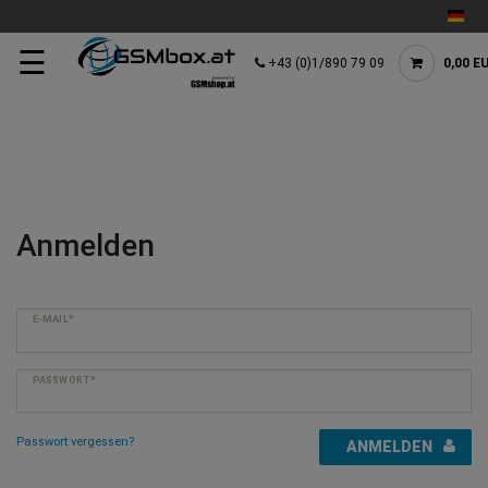
☰
+43 (0)1/890 79 09
0,00 E
Anmelden
E-MAIL*
PASSWORT*
Passwort vergessen?
ANMELDEN