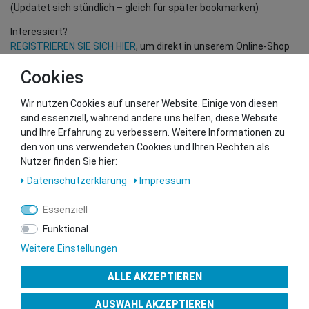
(Updatet sich stündlich – gleich für später bookmarken)
Interessiert?
REGISTRIEREN SIE SICH HIER
, um direkt in unserem Online-Shop
einzukaufen!
Cookies
(Nur für Wiederverkäufer und B2B Kunden – gültige EU UID
Nummer erforderlich!)
Wir nutzen Cookies auf unserer Website. Einige von diesen
sind essenziell, während andere uns helfen, diese Website
und Ihre Erfahrung zu verbessern. Weitere Informationen zu
Sie wollen uns beliefern?
den von uns verwendeten Cookies und Ihren Rechten als
Kontaktieren Sie unser GSMshop Purchase Team
Nutzer finden Sie hier:
Whatsapp: +436766684438
Daten­schutz­erklärung
Impressum
info@gsmshop.at
13.02.2024 14:55
Essenziell
Funktional
Weitere Einstellungen
ALLE AKZEPTIEREN
Gütesiegel
AUSWAHL AKZEPTIEREN