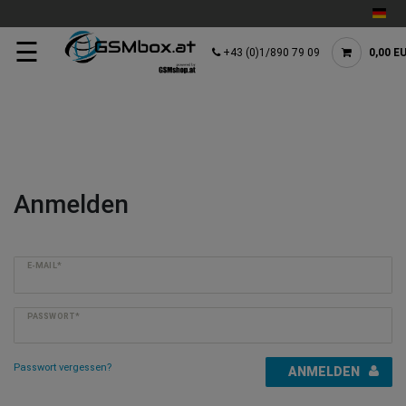
☰
+43 (0)1/890 79 09
0,00 E
Anmelden
E-MAIL*
PASSWORT*
Passwort vergessen?
ANMELDEN