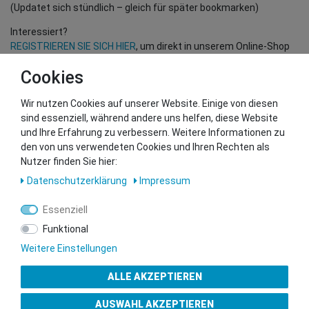
(Updatet sich stündlich – gleich für später bookmarken)
Interessiert?
REGISTRIEREN SIE SICH HIER
, um direkt in unserem Online-Shop
einzukaufen!
Cookies
(Nur für Wiederverkäufer und B2B Kunden – gültige EU UID
Nummer erforderlich!)
Wir nutzen Cookies auf unserer Website. Einige von diesen
sind essenziell, während andere uns helfen, diese Website
und Ihre Erfahrung zu verbessern. Weitere Informationen zu
Sie wollen uns beliefern?
den von uns verwendeten Cookies und Ihren Rechten als
Kontaktieren Sie unser GSMshop Purchase Team
Nutzer finden Sie hier:
Whatsapp: +436766684438
Daten­schutz­erklärung
Impressum
info@gsmshop.at
13.02.2024 14:55
Essenziell
Funktional
Weitere Einstellungen
ALLE AKZEPTIEREN
Gütesiegel
AUSWAHL AKZEPTIEREN