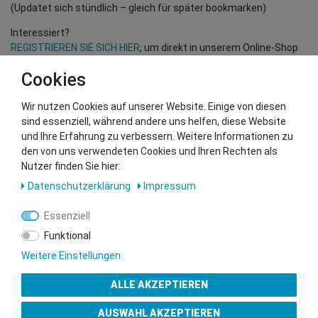
(Updatet sich stündlich – gleich für später bookmarken)
Interessiert?
REGISTRIEREN SIE SICH HIER
, um direkt in unserem Online-Shop
einzukaufen!
Cookies
(Nur für Wiederverkäufer und B2B Kunden – gültige EU UID
Nummer erforderlich!)
Wir nutzen Cookies auf unserer Website. Einige von diesen
sind essenziell, während andere uns helfen, diese Website
und Ihre Erfahrung zu verbessern. Weitere Informationen zu
Sie wollen uns beliefern?
den von uns verwendeten Cookies und Ihren Rechten als
Kontaktieren Sie unser GSMshop Purchase Team
Nutzer finden Sie hier:
Whatsapp: +436766684438
Daten­schutz­erklärung
Impressum
info@gsmshop.at
13.02.2024 14:55
Essenziell
Funktional
Weitere Einstellungen
ALLE AKZEPTIEREN
Gütesiegel
AUSWAHL AKZEPTIEREN