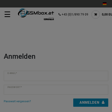
☰
+43 (0)1/890 79 09
0,00 E
Anmelden
E-MAIL*
PASSWORT*
Passwort vergessen?
ANMELDEN