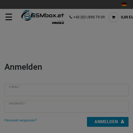
☰
+43 (0)1/890 79 09
0,00 E
Anmelden
E-MAIL*
PASSWORT*
Passwort vergessen?
ANMELDEN