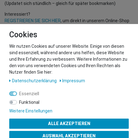
(Updatet sich stündlich – gleich für später bookmarken)
Interessiert?
REGISTRIEREN SIE SICH HIER
, um direkt in unserem Online-Shop
einzukaufen!
Cookies
(Nur für Wiederverkäufer und B2B Kunden – gültige EU UID
Nummer erforderlich!)
Wir nutzen Cookies auf unserer Website. Einige von diesen
sind essenziell, während andere uns helfen, diese Website
und Ihre Erfahrung zu verbessern. Weitere Informationen zu
Sie wollen uns beliefern?
den von uns verwendeten Cookies und Ihren Rechten als
Kontaktieren Sie unser GSMshop Purchase Team
Nutzer finden Sie hier:
Whatsapp: +436766684438
Daten­schutz­erklärung
Impressum
info@gsmshop.at
13.02.2024 14:55
Essenziell
Funktional
Weitere Einstellungen
ALLE AKZEPTIEREN
Gütesiegel
AUSWAHL AKZEPTIEREN