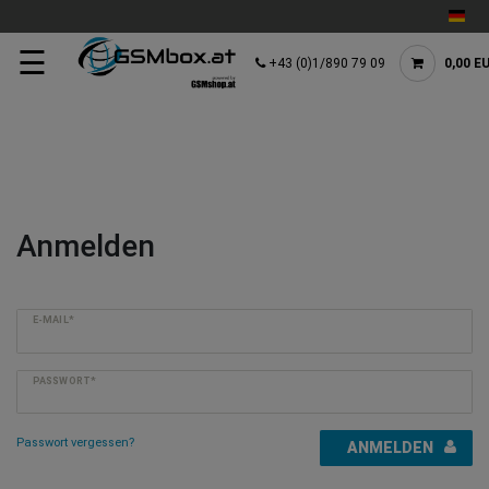
☰
+43 (0)1/890 79 09
0,00 E
Anmelden
E-MAIL*
PASSWORT*
Passwort vergessen?
ANMELDEN