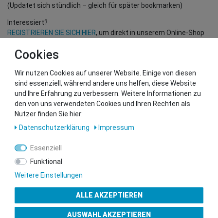
(Updatet sich stündlich – gleich für später bookmarken)
Interessiert?
REGISTRIEREN SIE SICH HIER
, um direkt in unserem Online-Shop
einzukaufen!
Cookies
(Nur für Wiederverkäufer und B2B Kunden – gültige EU UID
Nummer erforderlich!)
Wir nutzen Cookies auf unserer Website. Einige von diesen
sind essenziell, während andere uns helfen, diese Website
und Ihre Erfahrung zu verbessern. Weitere Informationen zu
Sie wollen uns beliefern?
den von uns verwendeten Cookies und Ihren Rechten als
Kontaktieren Sie unser GSMshop Purchase Team
Nutzer finden Sie hier:
Whatsapp: +436766684438
Daten­schutz­erklärung
Impressum
info@gsmshop.at
13.02.2024 14:55
Essenziell
Funktional
Weitere Einstellungen
ALLE AKZEPTIEREN
Gütesiegel
AUSWAHL AKZEPTIEREN