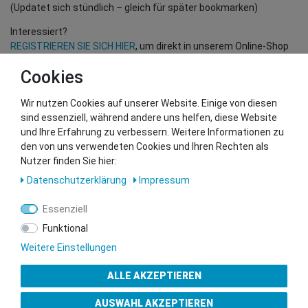
(Updatet sich stündlich – gleich für später bookmarken)
Interessiert?
REGISTRIEREN SIE SICH HIER
, um direkt in unserem Online-Shop
einzukaufen!
Cookies
(Nur für Wiederverkäufer und B2B Kunden – gültige EU UID
Nummer erforderlich!)
Wir nutzen Cookies auf unserer Website. Einige von diesen
sind essenziell, während andere uns helfen, diese Website
und Ihre Erfahrung zu verbessern. Weitere Informationen zu
Sie wollen uns beliefern?
den von uns verwendeten Cookies und Ihren Rechten als
Kontaktieren Sie unser GSMshop Purchase Team
Nutzer finden Sie hier:
Whatsapp: +436766684438
Daten­schutz­erklärung
Impressum
info@gsmshop.at
13.02.2024 14:55
Essenziell
Funktional
Weitere Einstellungen
ALLE AKZEPTIEREN
Gütesiegel
AUSWAHL AKZEPTIEREN