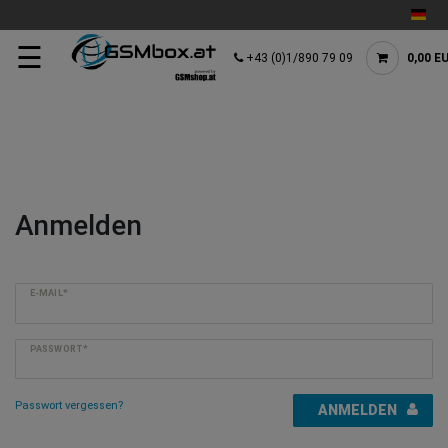
☰
+43 (0)1/890 79 09
0,00 E
Anmelden
E-MAIL*
PASSWORT*
Passwort vergessen?
ANMELDEN