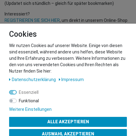
(Updatet sich stündlich – gleich für später bookmarken)
Interessiert?
REGISTRIEREN SIE SICH HIER
, um direkt in unserem Online-Shop
einzukaufen!
Cookies
(Nur für Wiederverkäufer und B2B Kunden – gültige EU UID
Nummer erforderlich!)
Wir nutzen Cookies auf unserer Website. Einige von diesen
sind essenziell, während andere uns helfen, diese Website
und Ihre Erfahrung zu verbessern. Weitere Informationen zu
Sie wollen uns beliefern?
den von uns verwendeten Cookies und Ihren Rechten als
Kontaktieren Sie unser GSMshop Purchase Team
Nutzer finden Sie hier:
Whatsapp: +436766684438
Daten­schutz­erklärung
Impressum
info@gsmshop.at
13.02.2024 14:55
Essenziell
Funktional
Weitere Einstellungen
ALLE AKZEPTIEREN
Gütesiegel
AUSWAHL AKZEPTIEREN