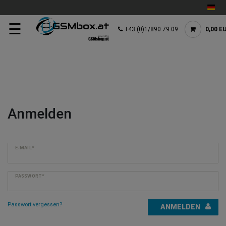
☰
+43 (0)1/890 79 09
0,00 E
Anmelden
E-MAIL*
PASSWORT*
Passwort vergessen?
ANMELDEN