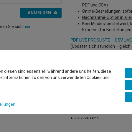
PDF und CSV)
Online-Bestellungen, sofo
ANMELDEN
Nachnahme-Option in alle
Kein Mindestbestellwert, 
eren Sie sich
hier!
Express (für Bestellungen
PDF
LIVE PREISLISTE
CSV
LIVE
(Updatet sich stündlich – gleic
Interessiert?
REGISTRIEREN SIE SICH HIER
, um
(Nur für Wiederverkäufer und B2
on diesen sind essenziell, während andere uns helfen, diese
ere Informationen zu den von uns verwendeten Cookies und
Sie wollen uns beliefern?
Kontaktieren Sie unser GSMsho
Whatsapp: +436766684438
ellungen
info@gsmshop.at
13.02.2024 14:55