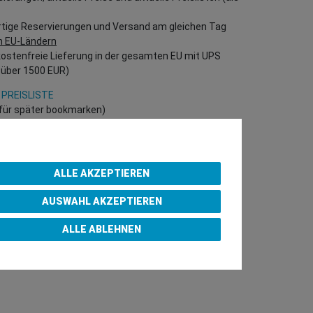
rtige Reservierungen und Versand am gleichen Tag
n EU-Ländern
kostenfreie Lieferung in der gesamten EU mit UPS
 über 1500 EUR)
 PREISLISTE
h für später bookmarken)
 direkt in unserem Online-Shop einzukaufen!
B Kunden – gültige EU UID Nummer erforderlich!)
ALLE AKZEPTIEREN
AUSWAHL AKZEPTIEREN
p Purchase Team
ALLE ABLEHNEN