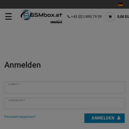
☰
+43 (0)1/890 79 09
0,00 E
Anmelden
E-MAIL*
PASSWORT*
Passwort vergessen?
ANMELDEN