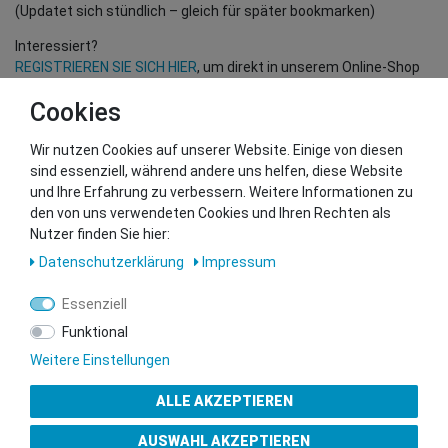
(Updatet sich stündlich – gleich für später bookmarken)
Interessiert?
REGISTRIEREN SIE SICH HIER
, um direkt in unserem Online-Shop
einzukaufen!
Cookies
(Nur für Wiederverkäufer und B2B Kunden – gültige EU UID
Nummer erforderlich!)
Wir nutzen Cookies auf unserer Website. Einige von diesen
sind essenziell, während andere uns helfen, diese Website
und Ihre Erfahrung zu verbessern. Weitere Informationen zu
Sie wollen uns beliefern?
den von uns verwendeten Cookies und Ihren Rechten als
Kontaktieren Sie unser GSMshop Purchase Team
Nutzer finden Sie hier:
Whatsapp: +436766684438
Daten­schutz­erklärung
Impressum
info@gsmshop.at
13.02.2024 14:55
Essenziell
Funktional
Weitere Einstellungen
ALLE AKZEPTIEREN
Gütesiegel
AUSWAHL AKZEPTIEREN