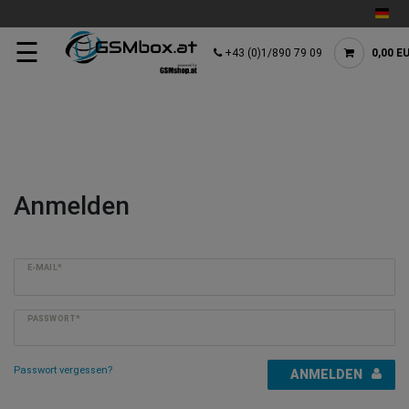
☰
+43 (0)1/890 79 09
0,00 E
Anmelden
E-MAIL*
PASSWORT*
Passwort vergessen?
ANMELDEN