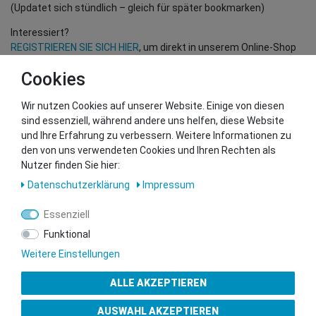
(Updatet sich stündlich – gleich für später bookmarken)
Interessiert?
REGISTRIEREN SIE SICH HIER
, um direkt in unserem Online-Shop
einzukaufen!
Cookies
(Nur für Wiederverkäufer und B2B Kunden – gültige EU UID
Nummer erforderlich!)
Wir nutzen Cookies auf unserer Website. Einige von diesen
sind essenziell, während andere uns helfen, diese Website
und Ihre Erfahrung zu verbessern. Weitere Informationen zu
Sie wollen uns beliefern?
den von uns verwendeten Cookies und Ihren Rechten als
Kontaktieren Sie unser GSMshop Purchase Team
Nutzer finden Sie hier:
Whatsapp: +436766684438
Daten­schutz­erklärung
Impressum
info@gsmshop.at
13.02.2024 14:55
Essenziell
Funktional
Weitere Einstellungen
ALLE AKZEPTIEREN
Gütesiegel
AUSWAHL AKZEPTIEREN