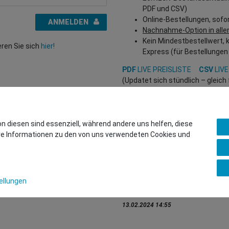
PDF und CSV)
Online-Bestellungen, sofo
ANMELDEN
Nachnahme-Option in alle
Kein Mindestbestellwert, 
eren Sie sich
hier!
Express (für Bestellungen
PDF
LIVE PREISLISTE
CSV
LIVE
(Updatet sich stündlich – gleic
Interessiert?
REGISTRIEREN SIE SICH HIER
, um
(Nur für Wiederverkäufer und B2
on diesen sind essenziell, während andere uns helfen, diese
ere Informationen zu den von uns verwendeten Cookies und
Sie wollen uns beliefern?
Kontaktieren Sie unser GSMsho
Whatsapp: +436766684438
ellungen
info@gsmshop.at
13.02.2024 14:55