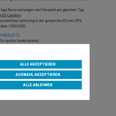
rtige Reservierungen und Versand am gleichen Tag
n EU-Ländern
kostenfreie Lieferung in der gesamten EU mit UPS
 über 1500 EUR)
 PREISLISTE
h für später bookmarken)
 direkt in unserem Online-Shop einzukaufen!
B Kunden – gültige EU UID Nummer erforderlich!)
ALLE AKZEPTIEREN
AUSWAHL AKZEPTIEREN
p Purchase Team
ALLE ABLEHNEN