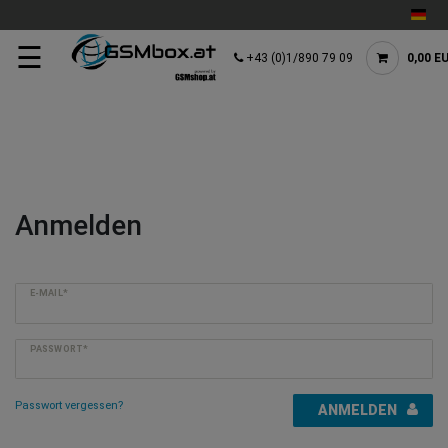
☰
+43 (0)1/890 79 09
0,00 E
Anmelden
E-MAIL*
PASSWORT*
Passwort vergessen?
ANMELDEN