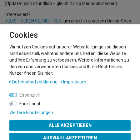
(Updatet sich stündlich – gleich für später bookmarken)
Interessiert?
REGISTRIEREN SIE SICH HIER
, um direkt in unserem Online-Shop
einzukaufen!
Cookies
(Nur für Wiederverkäufer und B2B Kunden – gültige EU UID
Nummer erforderlich!)
Wir nutzen Cookies auf unserer Website. Einige von diesen
sind essenziell, während andere uns helfen, diese Website
und Ihre Erfahrung zu verbessern. Weitere Informationen zu
Sie wollen uns beliefern?
den von uns verwendeten Cookies und Ihren Rechten als
Kontaktieren Sie unser GSMshop Purchase Team
Nutzer finden Sie hier:
Whatsapp: +436766684438
Daten­schutz­erklärung
Impressum
info@gsmshop.at
13.02.2024 14:55
Essenziell
Funktional
Weitere Einstellungen
ALLE AKZEPTIEREN
Gütesiegel
AUSWAHL AKZEPTIEREN