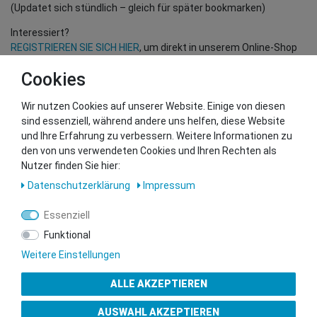
(Updatet sich stündlich – gleich für später bookmarken)
Interessiert?
REGISTRIEREN SIE SICH HIER
, um direkt in unserem Online-Shop
einzukaufen!
Cookies
(Nur für Wiederverkäufer und B2B Kunden – gültige EU UID
Nummer erforderlich!)
Wir nutzen Cookies auf unserer Website. Einige von diesen
sind essenziell, während andere uns helfen, diese Website
und Ihre Erfahrung zu verbessern. Weitere Informationen zu
Sie wollen uns beliefern?
den von uns verwendeten Cookies und Ihren Rechten als
Kontaktieren Sie unser GSMshop Purchase Team
Nutzer finden Sie hier:
Whatsapp: +436766684438
Daten­schutz­erklärung
Impressum
info@gsmshop.at
13.02.2024 14:55
Essenziell
Funktional
Weitere Einstellungen
ALLE AKZEPTIEREN
Gütesiegel
AUSWAHL AKZEPTIEREN