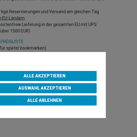
rtige Reservierungen und Versand am gleichen Tag
n EU-Ländern
kostenfreie Lieferung in der gesamten EU mit UPS
 über 1500 EUR)
 PREISLISTE
h für später bookmarken)
 direkt in unserem Online-Shop einzukaufen!
B Kunden – gültige EU UID Nummer erforderlich!)
ALLE AKZEPTIEREN
AUSWAHL AKZEPTIEREN
p Purchase Team
ALLE ABLEHNEN