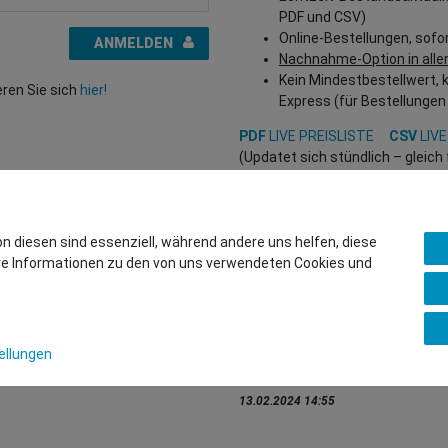
PDF und CSV)
Online-Bestellungen, sofo
ANMELDEN
Nachnahme-Option in alle
Kein Mindestbestellwert, 
eren Sie sich
hier!
Express (für Bestellungen
PDF
LIVE PREISLISTE
CSV
LIVE
(Updatet sich stündlich – gleic
Interessiert?
REGISTRIEREN SIE SICH HIER
, um
(Nur für Wiederverkäufer und B2
on diesen sind essenziell, während andere uns helfen, diese
ere Informationen zu den von uns verwendeten Cookies und
Sie wollen uns beliefern?
Kontaktieren Sie unser GSMsho
Whatsapp: +436766684438
ellungen
info@gsmshop.at
13.02.2024 14:55