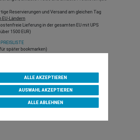
rtige Reservierungen und Versand am gleichen Tag
n EU-Ländern
kostenfreie Lieferung in der gesamten EU mit UPS
 über 1500 EUR)
 PREISLISTE
h für später bookmarken)
 direkt in unserem Online-Shop einzukaufen!
B Kunden – gültige EU UID Nummer erforderlich!)
ALLE AKZEPTIEREN
AUSWAHL AKZEPTIEREN
p Purchase Team
ALLE ABLEHNEN