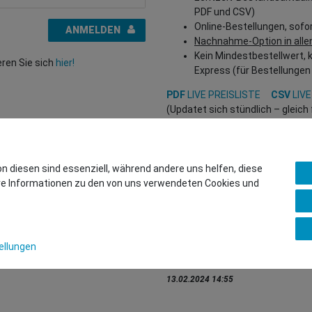
PDF und CSV)
Online-Bestellungen, sofo
ANMELDEN
Nachnahme-Option in alle
Kein Mindestbestellwert, 
eren Sie sich
hier!
Express (für Bestellungen
PDF
LIVE PREISLISTE
CSV
LIVE
(Updatet sich stündlich – gleic
Interessiert?
REGISTRIEREN SIE SICH HIER
, um
(Nur für Wiederverkäufer und B2
on diesen sind essenziell, während andere uns helfen, diese
ere Informationen zu den von uns verwendeten Cookies und
Sie wollen uns beliefern?
Kontaktieren Sie unser GSMsho
Whatsapp: +436766684438
ellungen
info@gsmshop.at
13.02.2024 14:55