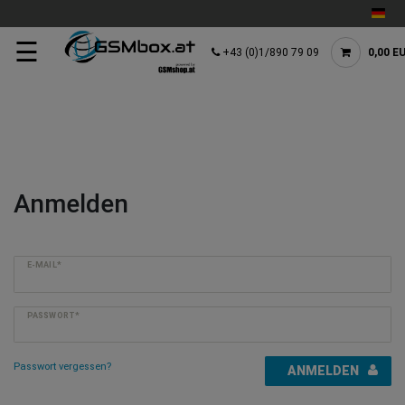
☰
+43 (0)1/890 79 09
0,00 E
Anmelden
E-MAIL*
PASSWORT*
Passwort vergessen?
ANMELDEN