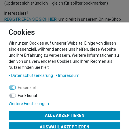
(Updatet sich stündlich – gleich für später bookmarken)
Interessiert?
REGISTRIEREN SIE SICH HIER
, um direkt in unserem Online-Shop
einzukaufen!
Cookies
(Nur für Wiederverkäufer und B2B Kunden – gültige EU UID
Nummer erforderlich!)
Wir nutzen Cookies auf unserer Website. Einige von diesen
sind essenziell, während andere uns helfen, diese Website
und Ihre Erfahrung zu verbessern. Weitere Informationen zu
Sie wollen uns beliefern?
den von uns verwendeten Cookies und Ihren Rechten als
Kontaktieren Sie unser GSMshop Purchase Team
Nutzer finden Sie hier:
Whatsapp: +436766684438
Daten­schutz­erklärung
Impressum
info@gsmshop.at
13.02.2024 14:55
Essenziell
Funktional
Weitere Einstellungen
ALLE AKZEPTIEREN
Gütesiegel
AUSWAHL AKZEPTIEREN