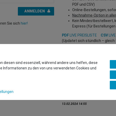
PDF und CSV)
Online-Bestellungen, sofo
ANMELDEN
Nachnahme-Option in alle
Kein Mindestbestellwert, 
eren Sie sich
hier!
Express (für Bestellungen
PDF
LIVE PREISLISTE
CSV
LIVE
(Updatet sich stündlich – gleic
Interessiert?
REGISTRIEREN SIE SICH HIER
, um
(Nur für Wiederverkäufer und B2
on diesen sind essenziell, während andere uns helfen, diese
ere Informationen zu den von uns verwendeten Cookies und
Sie wollen uns beliefern?
Kontaktieren Sie unser GSMsho
Whatsapp: +436766684438
ellungen
info@gsmshop.at
13.02.2024 14:55