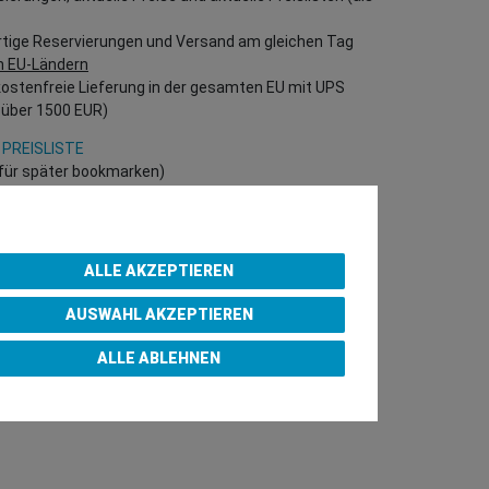
rtige Reservierungen und Versand am gleichen Tag
n EU-Ländern
kostenfreie Lieferung in der gesamten EU mit UPS
 über 1500 EUR)
 PREISLISTE
h für später bookmarken)
 direkt in unserem Online-Shop einzukaufen!
B Kunden – gültige EU UID Nummer erforderlich!)
ALLE AKZEPTIEREN
AUSWAHL AKZEPTIEREN
p Purchase Team
ALLE ABLEHNEN