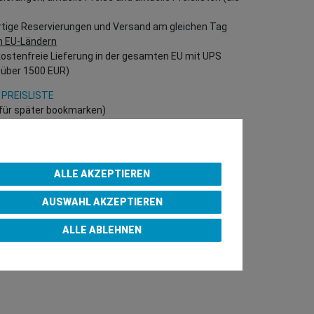
rtige Reservierungen und Versand am gleichen Tag
n EU-Ländern
kostenfreie Lieferung in der gesamten EU mit UPS
 über 1500 EUR)
 PREISLISTE
h für später bookmarken)
 direkt in unserem Online-Shop einzukaufen!
B Kunden – gültige EU UID Nummer erforderlich!)
ALLE AKZEPTIEREN
AUSWAHL AKZEPTIEREN
p Purchase Team
ALLE ABLEHNEN