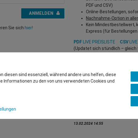
PDF und CSV)
Online-Bestellungen, sofo
ANMELDEN
Nachnahme-Option in alle
Kein Mindestbestellwert, 
eren Sie sich
hier!
Express (für Bestellungen
PDF
LIVE PREISLISTE
CSV
LIVE
(Updatet sich stündlich – gleic
Interessiert?
REGISTRIEREN SIE SICH HIER
, um
(Nur für Wiederverkäufer und B2
on diesen sind essenziell, während andere uns helfen, diese
ere Informationen zu den von uns verwendeten Cookies und
Sie wollen uns beliefern?
Kontaktieren Sie unser GSMsho
Whatsapp: +436766684438
ellungen
info@gsmshop.at
13.02.2024 14:55