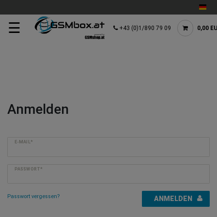
☰
+43 (0)1/890 79 09
0,00 E
Anmelden
E-MAIL*
PASSWORT*
Passwort vergessen?
ANMELDEN