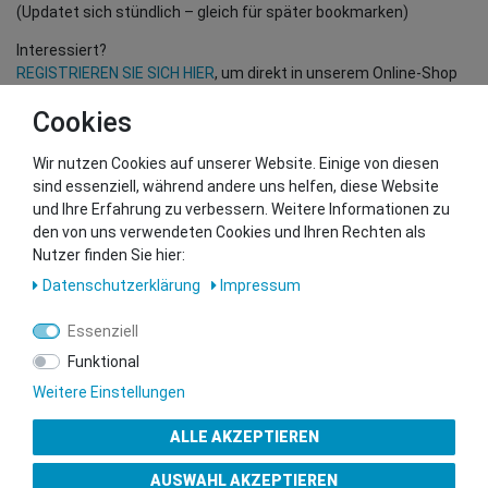
(Updatet sich stündlich – gleich für später bookmarken)
Interessiert?
REGISTRIEREN SIE SICH HIER
, um direkt in unserem Online-Shop
einzukaufen!
Cookies
(Nur für Wiederverkäufer und B2B Kunden – gültige EU UID
Nummer erforderlich!)
Wir nutzen Cookies auf unserer Website. Einige von diesen
sind essenziell, während andere uns helfen, diese Website
und Ihre Erfahrung zu verbessern. Weitere Informationen zu
Sie wollen uns beliefern?
den von uns verwendeten Cookies und Ihren Rechten als
Kontaktieren Sie unser GSMshop Purchase Team
Nutzer finden Sie hier:
Whatsapp: +436766684438
Daten­schutz­erklärung
Impressum
info@gsmshop.at
13.02.2024 14:55
Essenziell
Funktional
Weitere Einstellungen
ALLE AKZEPTIEREN
Gütesiegel
AUSWAHL AKZEPTIEREN