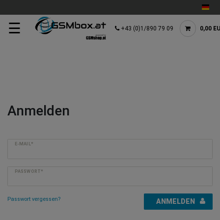
☰
+43 (0)1/890 79 09
0,00 E
Anmelden
E-MAIL*
PASSWORT*
Passwort vergessen?
ANMELDEN