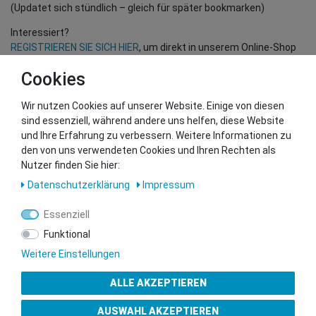
(Updatet sich stündlich – gleich für später bookmarken)
Interessiert?
REGISTRIEREN SIE SICH HIER
, um direkt in unserem Online-Shop
einzukaufen!
Cookies
(Nur für Wiederverkäufer und B2B Kunden – gültige EU UID
Nummer erforderlich!)
Wir nutzen Cookies auf unserer Website. Einige von diesen
sind essenziell, während andere uns helfen, diese Website
und Ihre Erfahrung zu verbessern. Weitere Informationen zu
Sie wollen uns beliefern?
den von uns verwendeten Cookies und Ihren Rechten als
Kontaktieren Sie unser GSMshop Purchase Team
Nutzer finden Sie hier:
Whatsapp: +436766684438
Daten­schutz­erklärung
Impressum
info@gsmshop.at
13.02.2024 14:55
Essenziell
Funktional
Weitere Einstellungen
ALLE AKZEPTIEREN
Gütesiegel
AUSWAHL AKZEPTIEREN