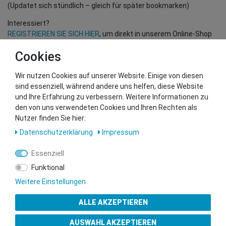
(Updatet sich stündlich – gleich für später bookmarken)
Interessiert?
REGISTRIEREN SIE SICH HIER
, um direkt in unserem Online-Shop
einzukaufen!
Cookies
(Nur für Wiederverkäufer und B2B Kunden – gültige EU UID
Nummer erforderlich!)
Wir nutzen Cookies auf unserer Website. Einige von diesen
sind essenziell, während andere uns helfen, diese Website
und Ihre Erfahrung zu verbessern. Weitere Informationen zu
Sie wollen uns beliefern?
den von uns verwendeten Cookies und Ihren Rechten als
Kontaktieren Sie unser GSMshop Purchase Team
Nutzer finden Sie hier:
Whatsapp: +436766684438
Daten­schutz­erklärung
Impressum
info@gsmshop.at
13.02.2024 14:55
Essenziell
Funktional
Weitere Einstellungen
ALLE AKZEPTIEREN
Gütesiegel
AUSWAHL AKZEPTIEREN