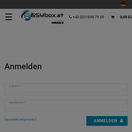
☰
+43 (0)1/890 79 09
0,00 E
Anmelden
E-MAIL*
PASSWORT*
Passwort vergessen?
ANMELDEN