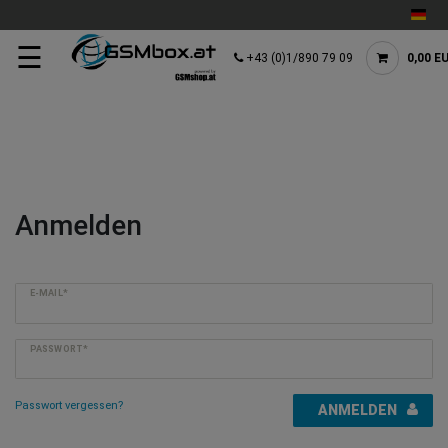
☰
+43 (0)1/890 79 09
0,00 E
Anmelden
E-MAIL*
PASSWORT*
Passwort vergessen?
ANMELDEN