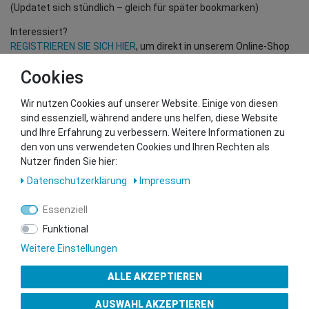
(Updatet sich stündlich – gleich für später bookmarken)
Interessiert?
REGISTRIEREN SIE SICH HIER
, um direkt in unserem Online-Shop
einzukaufen!
Cookies
(Nur für Wiederverkäufer und B2B Kunden – gültige EU UID
Nummer erforderlich!)
Wir nutzen Cookies auf unserer Website. Einige von diesen
sind essenziell, während andere uns helfen, diese Website
und Ihre Erfahrung zu verbessern. Weitere Informationen zu
Sie wollen uns beliefern?
den von uns verwendeten Cookies und Ihren Rechten als
Kontaktieren Sie unser GSMshop Purchase Team
Nutzer finden Sie hier:
Whatsapp: +436766684438
Daten­schutz­erklärung
Impressum
info@gsmshop.at
13.02.2024 14:55
Essenziell
Funktional
Weitere Einstellungen
ALLE AKZEPTIEREN
Gütesiegel
AUSWAHL AKZEPTIEREN