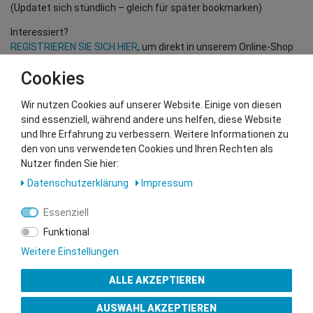
(Updatet sich stündlich – gleich für später bookmarken)
Interessiert?
REGISTRIEREN SIE SICH HIER
, um direkt in unserem Online-Shop
einzukaufen!
Cookies
(Nur für Wiederverkäufer und B2B Kunden – gültige EU UID
Nummer erforderlich!)
Wir nutzen Cookies auf unserer Website. Einige von diesen
sind essenziell, während andere uns helfen, diese Website
und Ihre Erfahrung zu verbessern. Weitere Informationen zu
Sie wollen uns beliefern?
den von uns verwendeten Cookies und Ihren Rechten als
Kontaktieren Sie unser GSMshop Purchase Team
Nutzer finden Sie hier:
Whatsapp: +436766684438
Daten­schutz­erklärung
Impressum
info@gsmshop.at
13.02.2024 14:55
Essenziell
Funktional
Weitere Einstellungen
ALLE AKZEPTIEREN
Gütesiegel
AUSWAHL AKZEPTIEREN