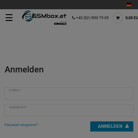
☰
+43 (0)1/890 79 09
0,00 E
Anmelden
E-MAIL*
PASSWORT*
Passwort vergessen?
ANMELDEN