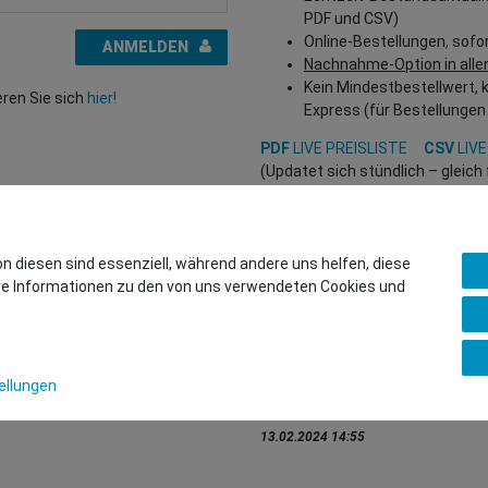
PDF und CSV)
Online-Bestellungen, sofo
ANMELDEN
Nachnahme-Option in alle
Kein Mindestbestellwert, 
eren Sie sich
hier!
Express (für Bestellungen
PDF
LIVE PREISLISTE
CSV
LIVE
(Updatet sich stündlich – gleic
Interessiert?
REGISTRIEREN SIE SICH HIER
, um
(Nur für Wiederverkäufer und B2
on diesen sind essenziell, während andere uns helfen, diese
ere Informationen zu den von uns verwendeten Cookies und
Sie wollen uns beliefern?
Kontaktieren Sie unser GSMsho
Whatsapp: +436766684438
ellungen
info@gsmshop.at
13.02.2024 14:55