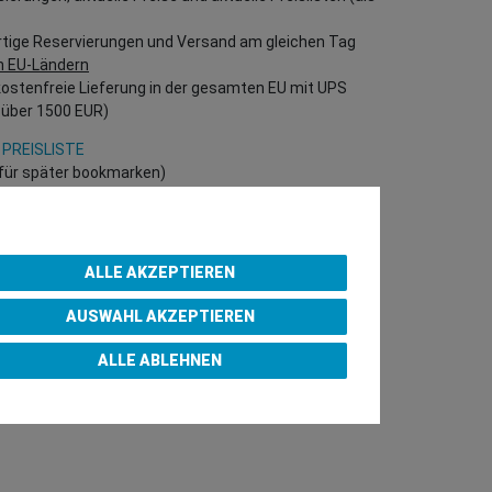
rtige Reservierungen und Versand am gleichen Tag
n EU-Ländern
kostenfreie Lieferung in der gesamten EU mit UPS
 über 1500 EUR)
 PREISLISTE
h für später bookmarken)
 direkt in unserem Online-Shop einzukaufen!
B Kunden – gültige EU UID Nummer erforderlich!)
ALLE AKZEPTIEREN
AUSWAHL AKZEPTIEREN
p Purchase Team
ALLE ABLEHNEN